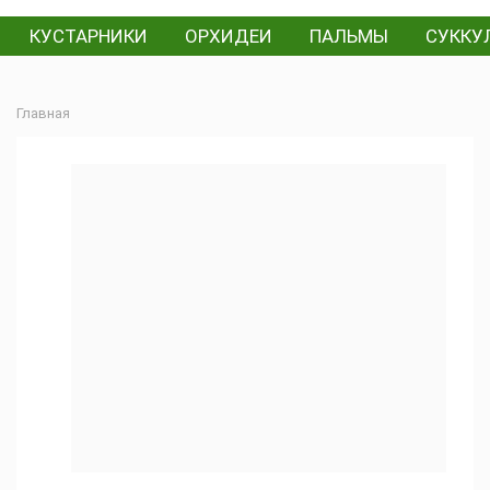
КУСТАРНИКИ
ОРХИДЕИ
ПАЛЬМЫ
СУККУ
Главная
Алоэ
(28)
Автор
обзора:
Цветочная
мастерская