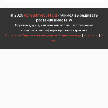
© 2026
Komnatnyecvety.ru
- учимся выращивать
растения вместе ☘️
Дорогие друзья, напоминаем что наш портал несет
исключительно ифнормационный характер!
Политика
|
Персональные данные
|
Наша команда
|
Контакты
|
О
нас