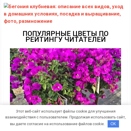
ПОПУЛЯРНЫЕ ЦВЕТЫ ПО
РЕЙТИНГУ ЧИТАТЕЛЕЙ
Этот веб-сайт использует файлы cookie для улучшения
взаимодействия с пользователем. Продолжая использовать сайт,
вы даете согласие на использование файлов cookie.
OK
Бугенвиллия: правила ухода в домашних