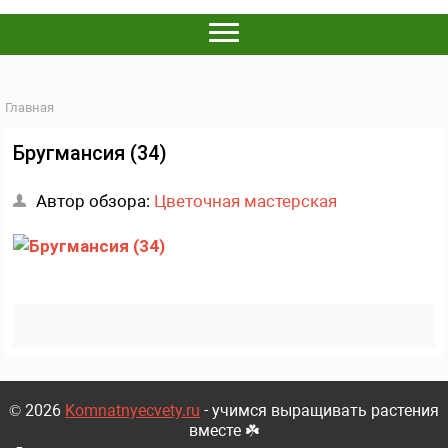
Главная
Бругмансия (34)
Автор обзора:
Цветочная мастерская
© 2026
Komnatnyecvety.ru
- учимся выращивать растения
вместе ☘️