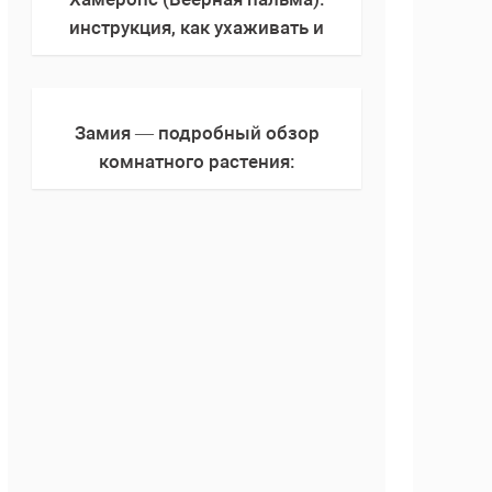
инструкция, как ухаживать и
выращивать в домашних условиях
(полив, пересадка в горшок)
Замия — подробный обзор
комнатного растения:
выращивание, уход, полив,
пересадка в горшок