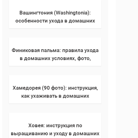
Вашингтония (Washingtonia):
особенности ухода в домашних
условиях, фото, виды,
размножение, как поливать, выбор
горшка
Финиковая пальма: правила ухода
в домашних условиях, фото,
пересадка, выбор горшка, виды,
размножение, как и когда
поливать растение
Хамедорея (90 фото): инструкция,
как ухаживать в домашних
условиях, правила полива,
пересадка, размножение, виды
Ховея: инструкция по
выращиванию и уходу в домашних