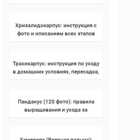
условиях. Фото, правила полива,
пересадка, выбор горшка,
интересные факты
Хризалидокарпус: инструкция с
фото и описанием всех этапов
правильного ухода в домашних
условиях
Трахикарпус: инструкция по уходу
в домашних условиях, пересадка,
выращивание, интересные факты
о происхождении растения
Панданус (120 фото): правила
выращивания и ухода за
растением в домашних условиях,
полив, пересадка, подкормка,
описание комнатного растения
Хамеропс (Веерная пальма):