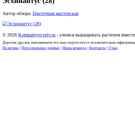
Эсхинантус (28)
Автор обзора:
Цветочная мастерская
© 2026
Komnatnyecvety.ru
- учимся выращивать растения вместе
Дорогие друзья, напоминаем что наш портал несет исключительно ифнормац
Политика
|
Персональные данные
|
Наша команда
|
Контакты
|
О нас