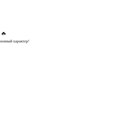
 ☘️
ионный характер!