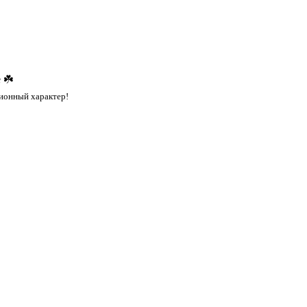
 ☘️
ионный характер!