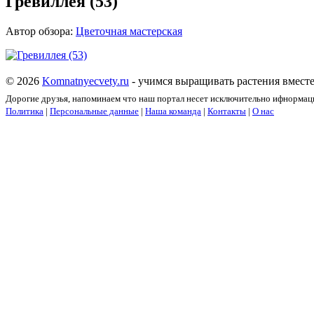
Гревиллея (53)
Автор обзора:
Цветочная мастерская
© 2026
Komnatnyecvety.ru
- учимся выращивать растения вместе
Дорогие друзья, напоминаем что наш портал несет исключительно ифнормац
Политика
|
Персональные данные
|
Наша команда
|
Контакты
|
О нас