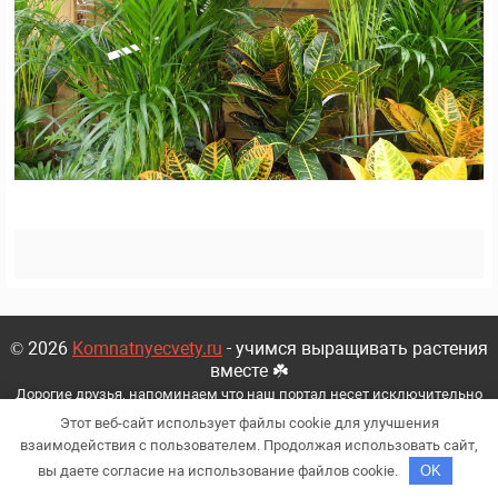
© 2026
Komnatnyecvety.ru
- учимся выращивать растения
вместе ☘️
Дорогие друзья, напоминаем что наш портал несет исключительно
ифнормационный характер!
Этот веб-сайт использует файлы cookie для улучшения
Политика
|
Персональные данные
|
Наша команда
|
Контакты
|
О нас
взаимодействия с пользователем. Продолжая использовать сайт,
вы даете согласие на использование файлов cookie.
OK