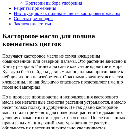
Критерии выбора удобрения
Рецепты применения
Инструкция: как поливать цветы касторовым маслом
Советы цветоводов
Заключение статьи
Касторовое масло для полива
комнатных цветов
Получают касторовое масло из семян клещевины
обыкновенной или северной пальмы. Это растение занесено в
Книгу рекордов Гиннеса на сайте как самое ядовитое в мире.
Культура была найдена давным-давно, однако противоядие к
ней до сих пор не изобретено. Опасными являются все части
клещевины, но наибольшую опасность представляет именно
посевной материал.
Но в процессе производства и использования касторового
масла все негативные свойства растения устраняются, а масло
несет только пользу и удобрение. Не так давно касторовое
масло стали применять для подкормки растений в домашних
условиях: комнатных и садовых на огороде. После сделанных
правильных манипуляций культуры активнее растут, а
обильность их цветения значительно увеличивается.