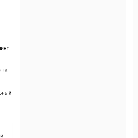
нинг
нта
льный
ий