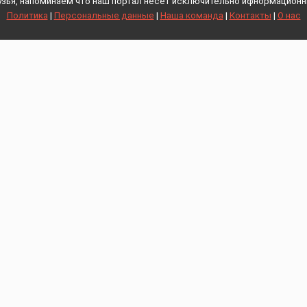
зья, напоминаем что наш портал несет исключительно ифнормационн
Политика
|
Персональные данные
|
Наша команда
|
Контакты
|
О нас