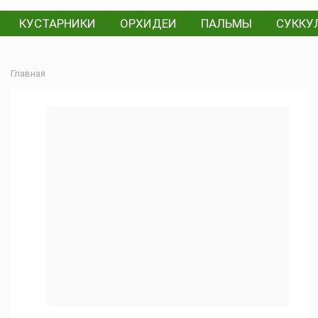
КУСТАРНИКИ
ОРХИДЕИ
ПАЛЬМЫ
СУККУ
Главная
Кроссандра
(26)
Автор
обзора:
Цветочная
мастерская