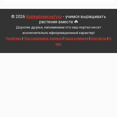
© 2026
Komnatnyecvety.ru
- учимся выращивать
растения вместе ☘️
Дорогие друзья, напоминаем что наш портал несет
исключительно ифнормационный характер!
Политика
|
Персональные данные
|
Наша команда
|
Контакты
|
О
нас