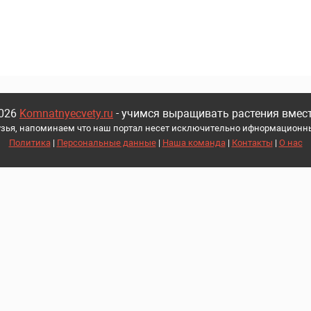
026
Komnatnyecvety.ru
- учимся выращивать растения вмест
узья, напоминаем что наш портал несет исключительно ифнормационны
Политика
|
Персональные данные
|
Наша команда
|
Контакты
|
О нас