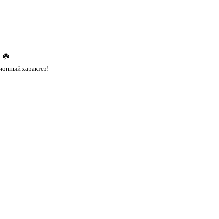
 ☘️
ионный характер!