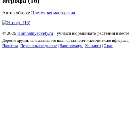
Ятрофа (16)
Автор обзора:
Цветочная мастерская
© 2026
Komnatnyecvety.ru
- учимся выращивать растения вместе
Дорогие друзья, напоминаем что наш портал несет исключительно ифнормац
Политика
|
Персональные данные
|
Наша команда
|
Контакты
|
О нас