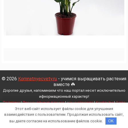
© 2026
Komnatnyecvety.ru
- учимся выращивать растения
вместе ☘️
Дорогие друзья, напоминаем что наш портал несет исключительно
ифнормационный характер!
Политика
|
Персональные данные
|
Наша команда
|
Контакты
|
О нас
Этот веб-сайт использует файлы cookie для улучшения
взаимодействия с пользователем. Продолжая использовать сайт,
вы даете согласие на использование файлов cookie.
OK