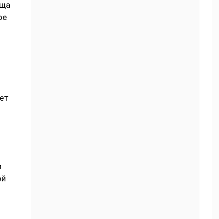
ища
ое
жет
и
ой