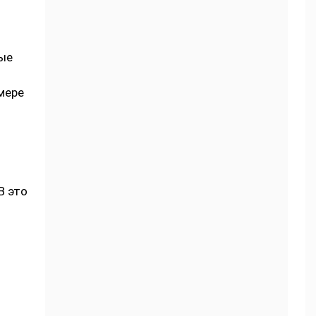
полива, подкормка
ые
мере
В это