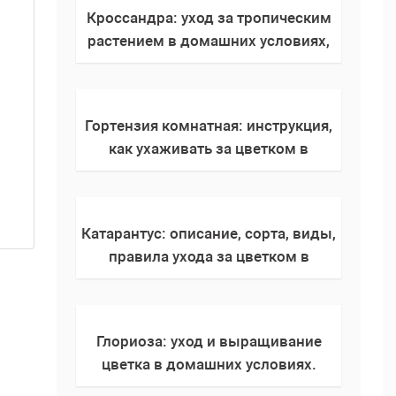
Кроссандра: уход за тропическим
растением в домашних условиях,
правила выращивания и
размножения комнатного
растения (110 фото)
Гортензия комнатная: инструкция,
как ухаживать за цветком в
домашних условиях (полив,
пересадка в горшок, размножение,
фото)
Катарантус: описание, сорта, виды,
правила ухода за цветком в
домашних условиях, полив,
пересадка, где разместить
Глориоза: уход и выращивание
цветка в домашних условиях.
Особенности размещения, правила