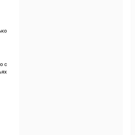
ько
:
о с
ьях