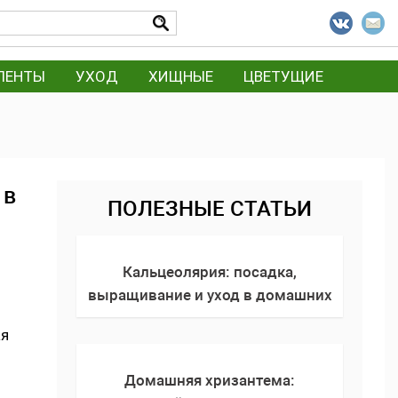
ЛЕНТЫ
УХОД
ХИЩНЫЕ
ЦВЕТУЩИЕ
 в
ПОЛЕЗНЫЕ СТАТЬИ
Кальцеолярия: посадка,
выращивание и уход в домашних
я
условиях, как поливать,
ая
размножение, фото цветка
Домашняя хризантема: