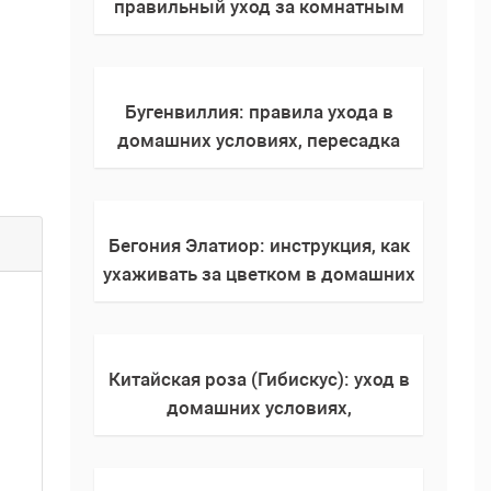
правильный уход за комнатным
растением, фото, цветение,
посадка, размножение, как и когда
поливать цветок
Бугенвиллия: правила ухода в
домашних условиях, пересадка
комнатного цветка, фото,
подкормка, как поливать, внешний
вид
Бегония Элатиор: инструкция, как
ухаживать за цветком в домашних
условиях, пересадка,
выращивание, подкормка, фото,
полив, виды
Китайская роза (Гибискус): уход в
домашних условиях,
выращивание, цветение, фото,
виды, описание сортов, приметы