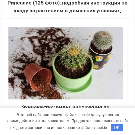
Рипсалис (125 фото): подробная инструкция по
уходу за растением в домашних условиях,
полив, подкормка, пересадка, выбор горшка
Эхинокактус: виды, инструкция по
выращиванию и уходу в домашних условиях,
Этот веб-сайт использует файлы cookie для улучшения
взаимодействия с пользователем. Продолжая использовать сайт,
фото, внешний вид, полив, пересадка,
вы даете согласие на использование файлов cookie.
OK
размножение