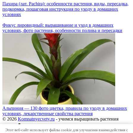
Пахира (лат. Pachira): особенности растения, виды, пересадка,
подкормка, пошаговая инструкция по уходу в домашних
условиях
Фикус лировидный: выращивание и уход в домашних
условиях, фото растения, особенности полива и пересадки
Альпиния — 130 фото цветка, правила по уходу в домашних
условиях, лекарственные свойства растения
© 2026
Komnatnyecvety.ru
- учимся выращивать растения
вместе ☘️
Этот веб-сайт использует файлы cookie для улучшения взаимодействия с
Дорогие друзья, напоминаем что наш портал несет исключительно